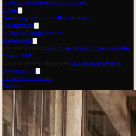
Le Palace
Madeleine
Madeleine Café
Offres
Coworking à la journée
Nos formules
Programmes
La Piscine
Talents Nantais
Événements
Vos événements
Location de salles
Sur-mesure
Studio
Planqué
FAQ
Nos événements signatures
Tous les événements
Communauté
L'équipe
Le Manifeste
Contact