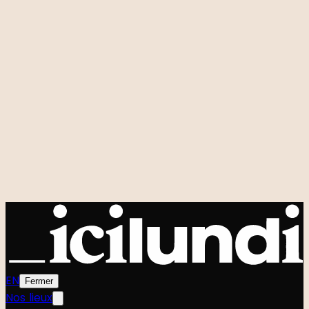
Location de salles
Sur-mesure
Studio Planqué
FAQ
Nos événements signatures
Zero to One
Foodtech Festival
Startup Weekend
Shift
Le Hackathon GenAI
Power Strangers
Very Good Week
Agenda
Tous les événements
Communauté
L'équipe
Le Manifeste
EN
Fermer
Nos lieux