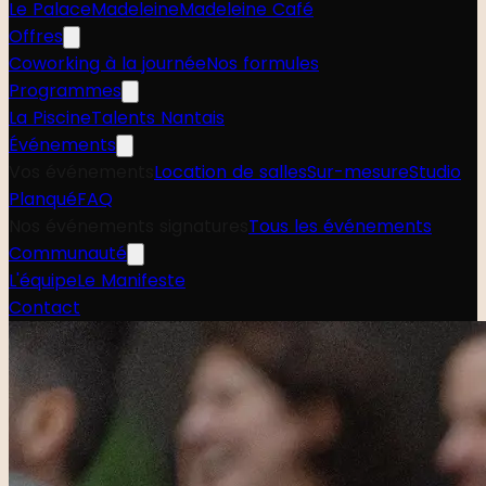
Le Palace
Madeleine
Madeleine Café
Offres
Coworking à la journée
Nos formules
Programmes
La Piscine
Talents Nantais
Événements
Vos événements
Location de salles
Sur-mesure
Studio
Planqué
FAQ
Nos événements signatures
Tous les événements
Communauté
L'équipe
Le Manifeste
Contact