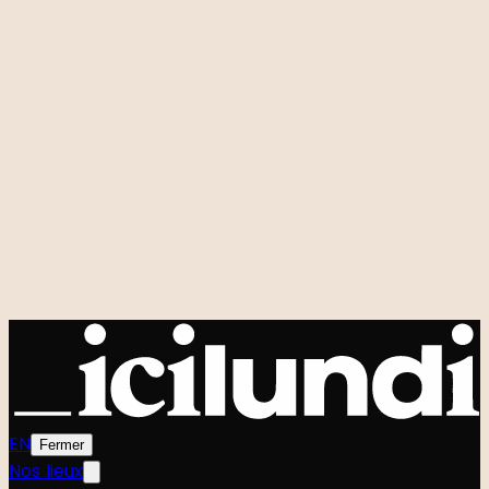
Location de salles
Sur-mesure
Studio Planqué
FAQ
Nos événements signatures
Zero to One
Foodtech Festival
Startup Weekend
Shift
Le Hackathon GenAI
Power Strangers
Very Good Week
Agenda
Tous les événements
Communauté
L'équipe
Le Manifeste
EN
Fermer
Nos lieux